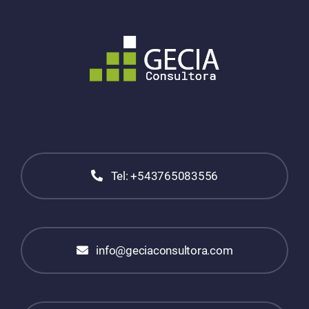
Tel: +543765083556
info@geciaconsultora.com