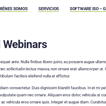
UIÉNES SOMOS
SERVICIOS
SOFTWARE ISO – 
 Webinars
equat ante. Nulla finibus libero justo, eu posuere augue ullam
ec sollicitudin lectus massa, non ornare erat ullamcorper ut. 
bulum facilisis eleifend nulla at efficitur.
s diam consectetur. Duis dignissim blandit faucibus. In et mi 
putate quam nec ornare. Aliquam eros dolor, vehicula ut conval
c vehicula eros ornare quis. Integer et augue diam. Curabitur