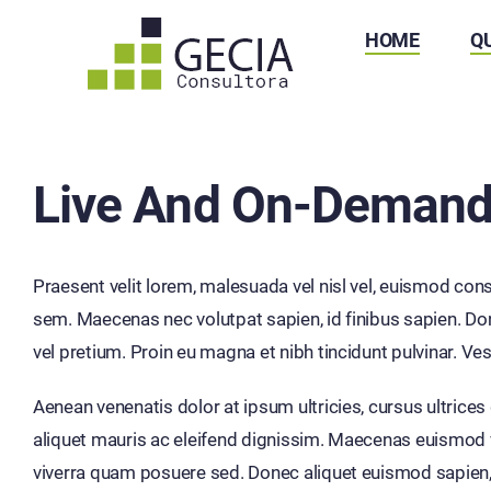
Skip
HOME
Q
to
content
Live And On-Demand
Praesent velit lorem, malesuada vel nisl vel, euismod cons
sem. Maecenas nec volutpat sapien, id finibus sapien. Don
vel pretium. Proin eu magna et nibh tincidunt pulvinar. Vesti
Aenean venenatis dolor at ipsum ultricies, cursus ultrice
aliquet mauris ac eleifend dignissim. Maecenas euismod vul
viverra quam posuere sed. Donec aliquet euismod sapien, a