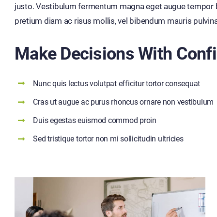
justo. Vestibulum fermentum magna eget augue tempor blan
pretium diam ac risus mollis, vel bibendum mauris pulvina
Make Decisions With Conf
Nunc quis lectus volutpat efficitur tortor consequat
Cras ut augue ac purus rhoncus ornare non vestibulum
Duis egestas euismod commod proin
Sed tristique tortor non mi sollicitudin ultricies