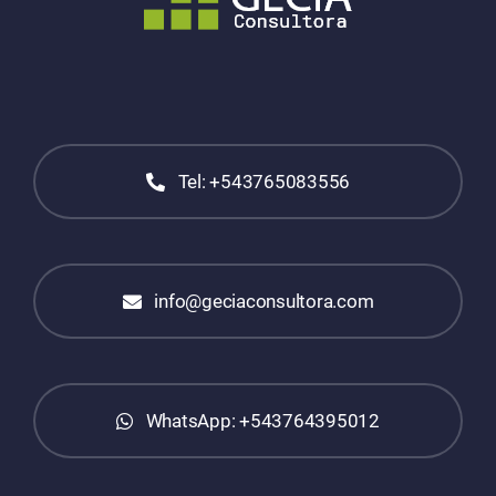
Tel: +543765083556
info@geciaconsultora.com
WhatsApp: +543764395012